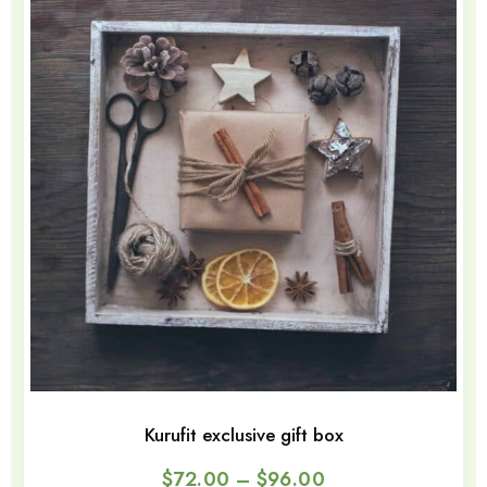
Kurufit exclusive gift box
$
72.00
–
$
96.00