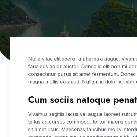
Nulla vitae elit libero, a pharetra augue. Vivam
faucibus dolor auctor. Donec id elit non mi por
consectetur purus sit amet fermentum. Donec 
magna mollis euismod. Nullam id dolor id nibh ult
Cum sociis natoque penat
Vivamus sagittis lacus vel augue laoreet rutru
tellus ac cursus commodo, tortor mauris con
sit amet risus. Maecenas faucibus mollis inter
commodo, tortor mauris condimentum nibh, ut 