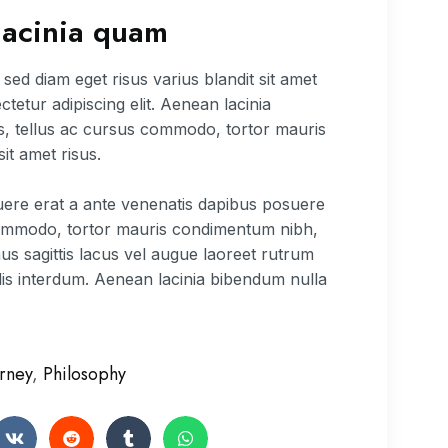
lacinia quam
d diam eget risus varius blandit sit amet
etur adipiscing elit. Aenean lacinia
s, tellus ac cursus commodo, tortor mauris
t amet risus.
suere erat a ante venenatis dapibus posuere
s commodo, tortor mauris condimentum nibh,
us sagittis lacus vel augue laoreet rutrum
is interdum. Aenean lacinia bibendum nulla
rney
,
Philosophy